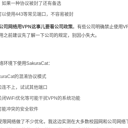
：
如果一种协议被封了还有备选
可以使用443等常见端口，不容易被封
公司网络用VPN这事儿要看公司政策
。有些公司明确禁止使用V
用之前建议先了解一下公司的规定，别因小失大。
环境下使用SakuraCat：
uraCat的混淆协议模式
口连不上，试试其他端口
闭WiFi优化等可能干扰VPN的系统功能
可能冲突的安全软件
t针对受限网络做了不少优化，我这边实测在大多数校园网和公司网