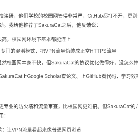
读研，他们学校的校园网管得非常严，GitHub都打不开，更别说
。我给他推荐了SakuraCat之后，他反馈说：
很高，校园网环境下基本都能连上
Cat有专门的混淆模式，把VPN流量伪装成正常HTTPS流量
然校园网本身不快，但SakuraCat的协议优化做得好，没怎么
kuraCat上Google Scholar查论文、上GitHub看代码，学
更专业的防火墙和流量审查，比校园网更难搞。但SakuraCat
用：
术：
让VPN流量看起来像普通网页浏览